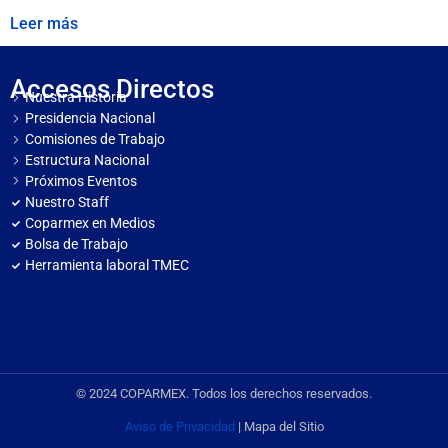
Leer más
Accesos Directos
Nuestra Historia
Presidencia Nacional
Comisiones de Trabajo
Estructura Nacional
Próximos Eventos
Nuestro Staff
Coparmex en Medios
Bolsa de Trabajo
Herramienta laboral TMEC
© 2024 COPARMEX. Todos los derechos reservados.
Aviso de Privacidad
| Mapa del Sitio