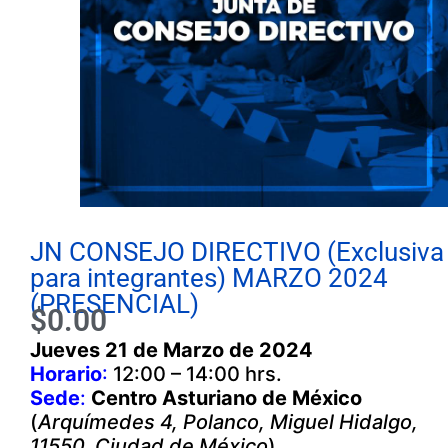
JN CONSEJO DIRECTIVO (Exclusiva
para integrantes) MARZO 2024
(PRESENCIAL)
$
0.00
Jueves 21 de Marzo de 2024
Horario
:
12:00 – 14:00 hrs.
Sede
:
Centro Asturiano de México
(
Arquímedes 4, Polanco, Miguel Hidalgo,
11550, Ciudad de México
)