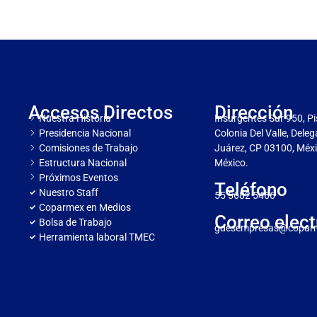
Accesos Directos
Dirección
Nuestra Historia
Insurgentes Sur 950, Pi
Presidencia Nacional
Colonia Del Valle, Dele
Comisiones de Trabajo
Juárez, CP 03100, Méxi
Estructura Nacional
México.
Próximos Eventos
Teléfono
Nuestro Staff
55 5682 5466
Coparmex en Medios
Correo elect
Bolsa de Trabajo
gdesempresas@copar
Herramienta laboral TMEC