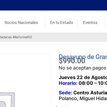
Socios Nacionales
En tu Estado
Eventos
udadanas #Reforma102
Desayuno de Gr
$
990.00
No se aceptan pagos 
Jueves 22 de Agost
Horario:
08:00 – 10:
Sede:
Centro Asturi
Polanco, Miguel Hida