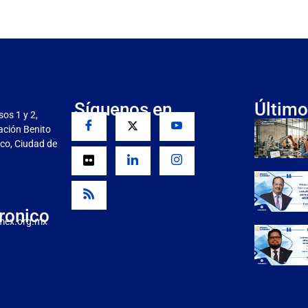
Síguenos en
Último
sos 1 y 2,
gación Benito
co, Ciudad de
ronico
mex.org.mx