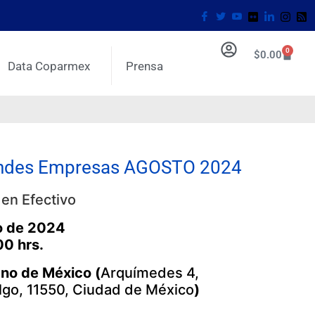
0
$
0.00
Data Coparmex
Prensa
andes Empresas AGOSTO 2024
en Efectivo
o de 2024
00 hrs.
ano de México (
Arquímedes 4,
lgo, 11550, Ciudad de México
)