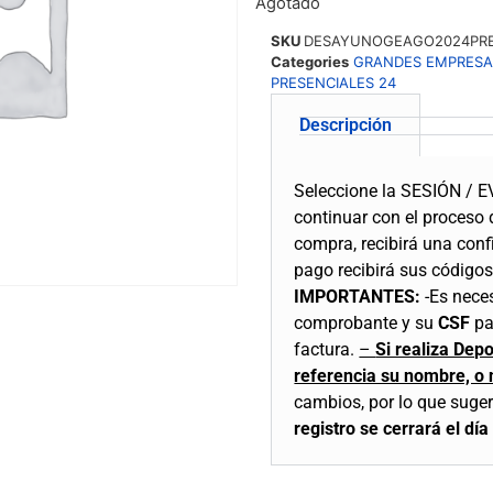
Agotado
SKU
DESAYUNOGEAGO2024PR
Categories
GRANDES EMPRESA
PRESENCIALES 24
Descripción
Seleccione la SESIÓN / E
continuar con el proceso
compra, recibirá una conf
pago recibirá sus códigos
IMPORTANTES:
-Es nece
comprobante y su
CSF
par
factura.
–
Si realiza Dep
referencia su nombre, o
cambios, por lo que sugeri
registro se
cerrará
el día