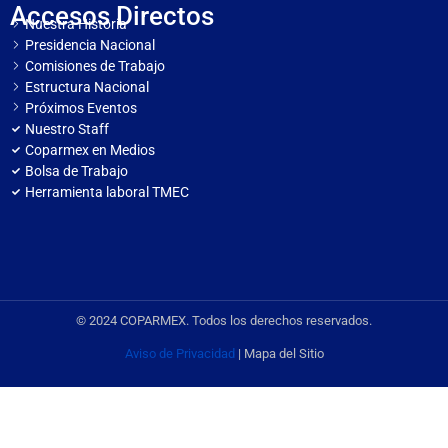
Accesos Directos
Nuestra Historia
Presidencia Nacional
Comisiones de Trabajo
Estructura Nacional
Próximos Eventos
Nuestro Staff
Coparmex en Medios
Bolsa de Trabajo
Herramienta laboral TMEC
© 2024 COPARMEX. Todos los derechos reservados.
Aviso de Privacidad
| Mapa del Sitio