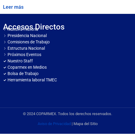
Leer más
Accesos Directos
Nuestra Historia
Presidencia Nacional
Comisiones de Trabajo
Estructura Nacional
Próximos Eventos
Nuestro Staff
Coparmex en Medios
Bolsa de Trabajo
Herramienta laboral TMEC
© 2024 COPARMEX. Todos los derechos reservados.
Aviso de Privacidad
| Mapa del Sitio