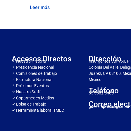
Leer más
Accesos Directos
Dirección
Nuestra Historia
Insurgentes Sur 950, Pi
Presidencia Nacional
Colonia Del Valle, Dele
Comisiones de Trabajo
Juárez, CP 03100, Méxi
Estructura Nacional
México.
Próximos Eventos
Teléfono
Nuestro Staff
55 5682 5466
Coparmex en Medios
Correo elect
Bolsa de Trabajo
gdesempresas@copar
Herramienta laboral TMEC