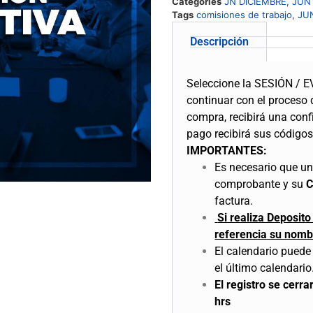
Categories
JN DICIEMBRE
,
JUN
Tags
comisiones de trabajo
,
JU
Descripción
Seleccione la SESIÓN / E
continuar con el proceso
compra, recibirá una conf
pago recibirá sus códigos 
IMPORTANTES:
Es necesario que una
comprobante y su
factura.
Si realiza Deposit
referencia su nomb
El calendario puede 
el último calendario
El registro se cerr
hrs