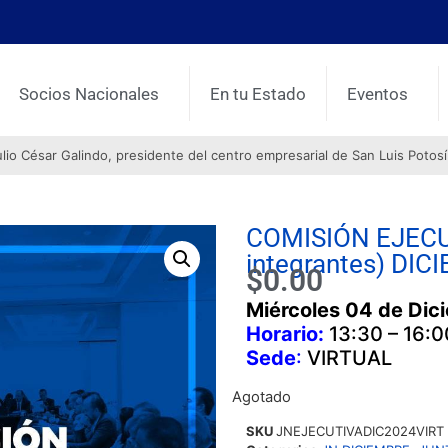
Socios Nacionales
En tu Estado
Eventos
o César Galindo, presidente del centro empresarial de San Luis Potosí
COMISIÓN EJECUT
integrantes) DI
$
0.00
Miércoles 04 de Di
Horario:
13:30 – 16:0
Sede
:
VIRTUAL
Agotado
SKU
JNEJECUTIVADIC2024VIRT