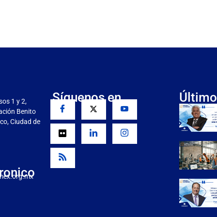
Síguenos en
Último
sos 1 y 2,
gación Benito
co, Ciudad de
ronico
mex.org.mx