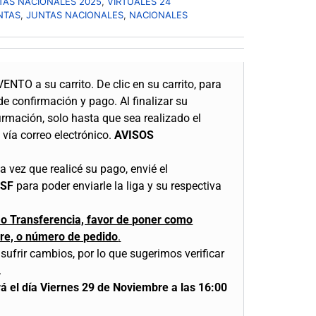
TAS NACIONALES 2025
,
VIRTUALES 24
NTAS
,
JUNTAS NACIONALES
,
NACIONALES
VENTO a su carrito.
De clic en su carrito, para
 de confirmación y pago.
Al finalizar su
irmación, solo hasta que sea realizado el
vía correo electrónico.
AVISOS
 vez que realicé su pago, envié el
CSF
para poder enviarle la liga y su respectiva
o o Transferencia, favor de poner como
re, o número de pedido
.
sufrir cambios, por lo que sugerimos verificar
.
ará el día Viernes 29 de Noviembre a las 16:00