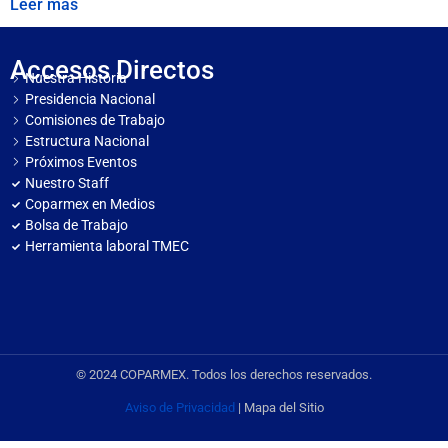
Leer más
Accesos Directos
Nuestra Historia
Presidencia Nacional
Comisiones de Trabajo
Estructura Nacional
Próximos Eventos
Nuestro Staff
Coparmex en Medios
Bolsa de Trabajo
Herramienta laboral TMEC
© 2024 COPARMEX. Todos los derechos reservados.
Aviso de Privacidad
| Mapa del Sitio