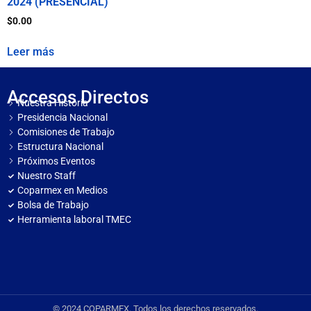
2024 (PRESENCIAL)
$
0.00
Leer más
Accesos Directos
Nuestra Historia
Presidencia Nacional
Comisiones de Trabajo
Estructura Nacional
Próximos Eventos
Nuestro Staff
Coparmex en Medios
Bolsa de Trabajo
Herramienta laboral TMEC
© 2024 COPARMEX. Todos los derechos reservados.