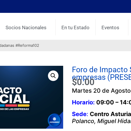
Socios Nacionales
En tu Estado
Eventos
udadanas #Reforma102
Foro de Impacto 
empresas (PRES
$
0.00
Martes 20 de Agost
Horario:
09:00 – 14:
Sede
:
Centro Asturi
Polanco, Miguel Hida