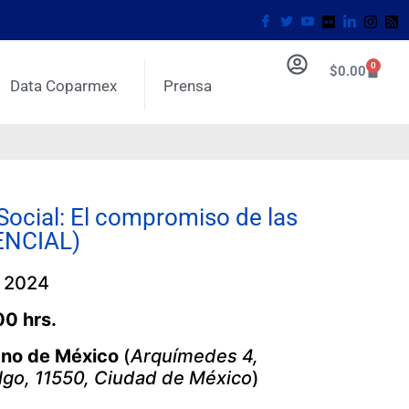
0
$
0.00
Data Coparmex
Prensa
Social: El compromiso de las
ENCIAL)
o 2024
00 hrs.
ano de México
(
Arquímedes 4,
lgo, 11550, Ciudad de México
)