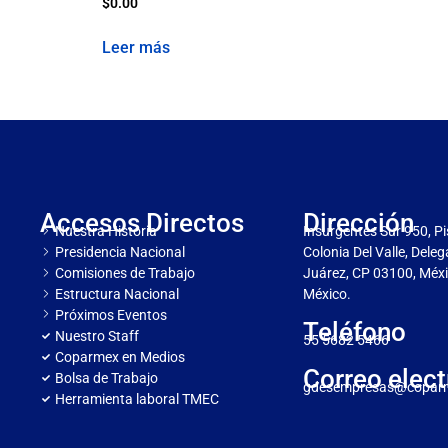
$
0.00
Leer más
Accesos Directos
Dirección
Nuestra Historia
Insurgentes Sur 950, Pi
Presidencia Nacional
Colonia Del Valle, Dele
Comisiones de Trabajo
Juárez, CP 03100, Méxi
Estructura Nacional
México.
Próximos Eventos
Teléfono
Nuestro Staff
55 5682 5466
Coparmex en Medios
Correo elect
Bolsa de Trabajo
gdesempresas@copar
Herramienta laboral TMEC