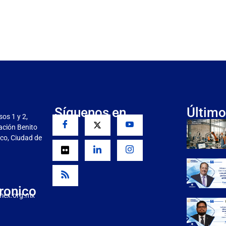
Síguenos en
Último
sos 1 y 2,
gación Benito
co, Ciudad de
ronico
mex.org.mx