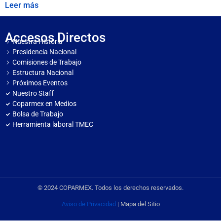
Leer más
Accesos Directos
Nuestra Historia
Presidencia Nacional
Comisiones de Trabajo
Estructura Nacional
Próximos Eventos
Nuestro Staff
Coparmex en Medios
Bolsa de Trabajo
Herramienta laboral TMEC
© 2024 COPARMEX. Todos los derechos reservados.
Aviso de Privacidad
| Mapa del Sitio