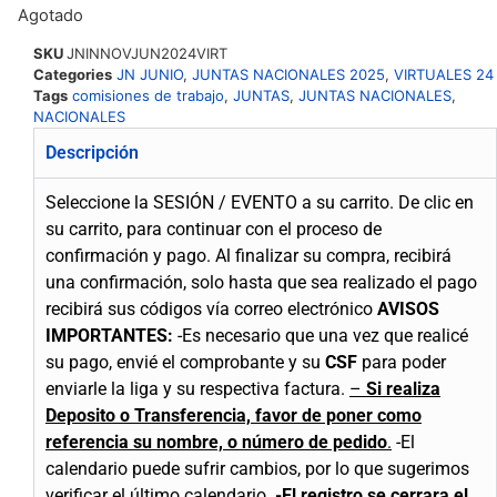
Agotado
SKU
JNINNOVJUN2024VIRT
Categories
JN JUNIO
,
JUNTAS NACIONALES 2025
,
VIRTUALES 24
Tags
comisiones de trabajo
,
JUNTAS
,
JUNTAS NACIONALES
,
NACIONALES
Descripción
Seleccione la SESIÓN / EVENTO a su carrito.
De clic en
su carrito, para continuar con el proceso de
confirmación y pago.
Al finalizar su compra, recibirá
una confirmación, solo hasta que sea realizado el pago
recibirá sus códigos vía correo electrónico
AVISOS
IMPORTANTES:
-Es necesario que una vez que realicé
su pago, envié el comprobante y su
CSF
para poder
enviarle la liga y su respectiva factura.
–
Si realiza
Deposito o Transferencia, favor de poner como
referencia su nombre, o número de pedido
.
-El
calendario puede sufrir cambios, por lo que sugerimos
verificar el último calendario.
-El registro se cerrara el