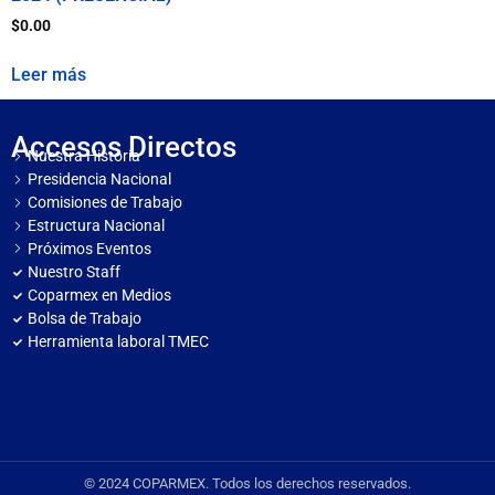
$
0.00
Leer más
Accesos Directos
Nuestra Historia
Presidencia Nacional
Comisiones de Trabajo
Estructura Nacional
Próximos Eventos
Nuestro Staff
Coparmex en Medios
Bolsa de Trabajo
Herramienta laboral TMEC
© 2024 COPARMEX. Todos los derechos reservados.