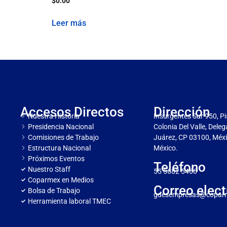
$
0.00
Leer más
Accesos Directos
Dirección
Nuestra Historia
Insurgentes Sur 950, Pi
Presidencia Nacional
Colonia Del Valle, Dele
Comisiones de Trabajo
Juárez, CP 03100, Méxi
Estructura Nacional
México.
Próximos Eventos
Teléfono
Nuestro Staff
55 5682 5466
Coparmex en Medios
Correo elect
Bolsa de Trabajo
gdesempresas@copar
Herramienta laboral TMEC