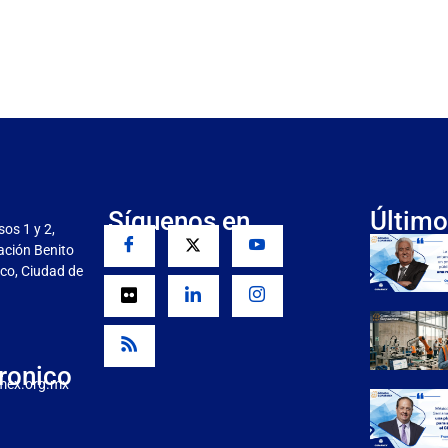
Síguenos en
Último
sos 1 y 2,
gación Benito
co, Ciudad de
ronico
mex.org.mx