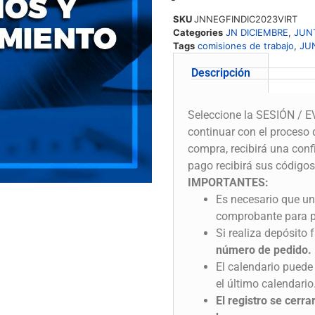
SKU
JNNEGFINDIC2023VIRT
Categories
JN DICIEMBRE
,
JUN
Tags
comisiones de trabajo
,
JU
Descripción
Seleccione la SESIÓN / EV
continuar con el proceso 
compra, recibirá una conf
pago recibirá sus códigos
IMPORTANTES:
Es necesario que una
comprobante para po
Si realiza depósito
número de pedido.
El calendario puede 
el último calendario
El registro se cerr