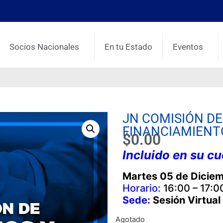
Socios Nacionales
En tu Estado
Eventos
JN COMISIÓN DE
FINANCIAMIENTO
$
0.00
Incluido en su c
Martes 05 de Dicie
Horario:
16:00 – 17:0
Sede:
Sesión Virtual
Agotado