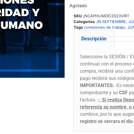
Agotado
SKU
JNCAPHUMDIC2023VIRT
Categories
JN SEPTIEMBRE
,
JU
Tags
comisiones de trabajo
,
JU
Descripción
Seleccione la SESIÓN / EV
continuar con el proceso 
compra, recibirá una conf
pago recibirá sus códigos
IMPORTANTES:
-Es neces
comprobante y su
CSF
par
factura.
–
Si realiza Dep
referencia su nombre, o
cambios, por lo que suger
registro se cerrara el d