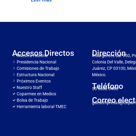
Accesos Directos
Dirección
Nuestra Historia
Insurgentes Sur 950, Pi
Presidencia Nacional
Colonia Del Valle, Dele
Comisiones de Trabajo
Juárez, CP 03100, Méxi
Estructura Nacional
México.
Próximos Eventos
Teléfono
Nuestro Staff
55 5682 5466
Coparmex en Medios
Correo elect
Bolsa de Trabajo
gdesempresas@copar
Herramienta laboral TMEC