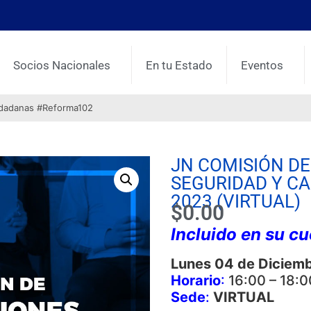
Socios Nacionales
En tu Estado
Eventos
udadanas #Reforma102
JN COMISIÓN DE
SEGURIDAD Y C
2023 (VIRTUAL)
$
0.00
Incluido en su c
Lunes 04 de Diciem
Horario
:
16:00 – 18:0
Sede
:
VIRTUAL