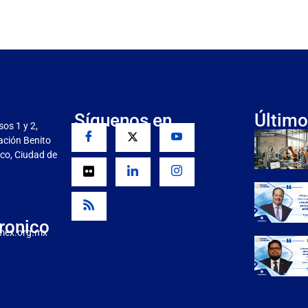
Síguenos en
Último
sos 1 y 2,
gación Benito
co, Ciudad de
ronico
mex.org.mx