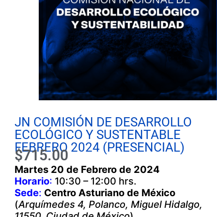
JN COMISIÓN DE DESARROLLO
ECOLÓGICO Y SUSTENTABLE
FEBRERO 2024 (PRESENCIAL)
$
715.00
Martes 20 de Febrero de 2024
Horario
:
10:30 – 12:00 hrs.
Sede
:
Centro Asturiano de México
(
Arquímedes 4, Polanco, Miguel Hidalgo,
11550, Ciudad de México
)