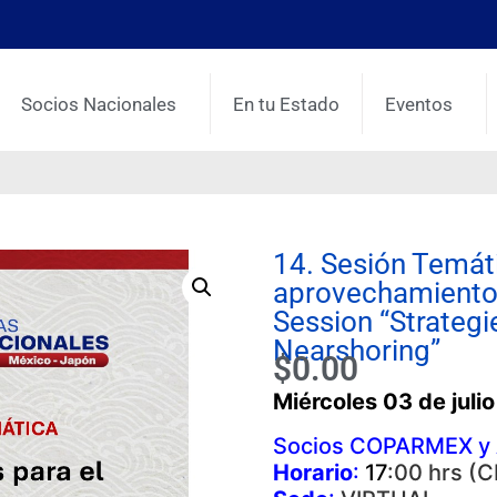
Socios Nacionales
En tu Estado
Eventos
14. Sesión Temáti
aprovechamiento 
Session “Strategi
Nearshoring”
$
0.00
Miércoles 03 de julio
Socios COPARMEX y A
Horario
:
17
:00 hrs (