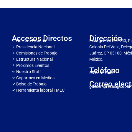
Accesos Directos
Dirección
Nuestra Historia
Insurgentes Sur 950, Pi
Presidencia Nacional
Colonia Del Valle, Dele
Comisiones de Trabajo
Juárez, CP 03100, Méxi
Estructura Nacional
México.
Próximos Eventos
Teléfono
Nuestro Staff
55 5682 5466
Coparmex en Medios
Correo elect
Bolsa de Trabajo
gdesempresas@copar
Herramienta laboral TMEC