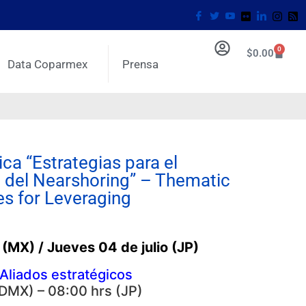
0
$
0.00
Data Coparmex
Prensa
ca “Estrategias para el
del Nearshoring” – Thematic
es for Leveraging
 (MX) / Jueves 04 de julio (JP)
liados estratégicos
CDMX) – 08:00 hrs (JP)