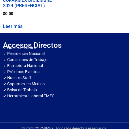
COPARMEX DICIEMBRE
2024 (PRESENCIAL)
$
0.00
Leer más
Accesos Directos
Nuestra Historia
Presidencia Nacional
Comisiones de Trabajo
Estructura Nacional
Próximos Eventos
Nuestro Staff
Coparmex en Medios
Bolsa de Trabajo
Herramienta laboral TMEC
© 2024 COPARMEX. Todos los derechos reservados.