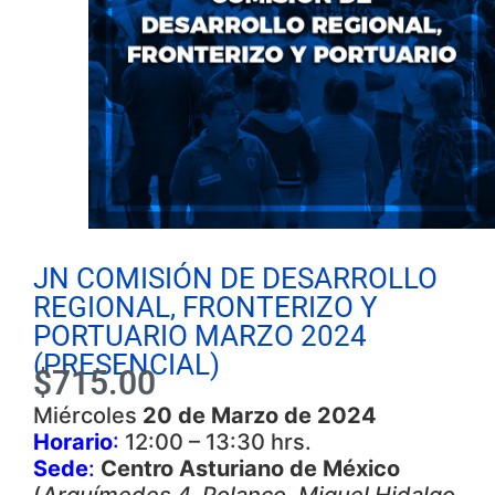
JN COMISIÓN DE DESARROLLO
REGIONAL, FRONTERIZO Y
PORTUARIO MARZO 2024
(PRESENCIAL)
$
715.00
Miércoles
20 de Marzo de 2024
Horario
:
12:00 – 13:30 hrs.
Sede
:
Centro Asturiano de México
(
Arquímedes 4, Polanco, Miguel Hidalgo,