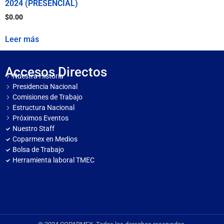
2024 (PRESENCIAL)
$
0.00
Leer más
Accesos Directos
Nuestra Historia
Presidencia Nacional
Comisiones de Trabajo
Estructura Nacional
Próximos Eventos
Nuestro Staff
Coparmex en Medios
Bolsa de Trabajo
Herramienta laboral TMEC