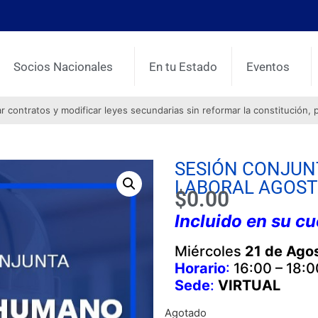
Socios Nacionales
En tu Estado
Eventos
contratos y modificar leyes secundarias sin reformar la constitución, 
SESIÓN CONJUN
LABORAL AGOSTO
$
0.00
Incluido en su c
Miércoles
21 de Ago
Horario
:
16:00 – 18:0
Sede
:
VIRTUAL
Agotado