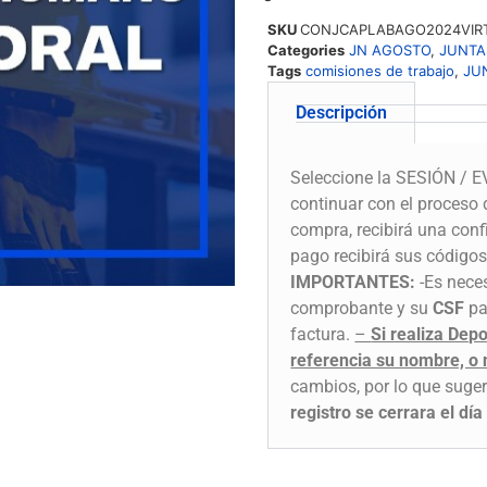
SKU
CONJCAPLABAGO2024VIR
Categories
JN AGOSTO
,
JUNTA
Tags
comisiones de trabajo
,
JU
Descripción
Seleccione la SESIÓN / EV
continuar con el proceso 
compra, recibirá una conf
pago recibirá sus códigos
IMPORTANTES:
-Es neces
comprobante y su
CSF
par
factura.
–
Si realiza Dep
referencia su nombre, o
cambios, por lo que suger
registro se cerrara el dí