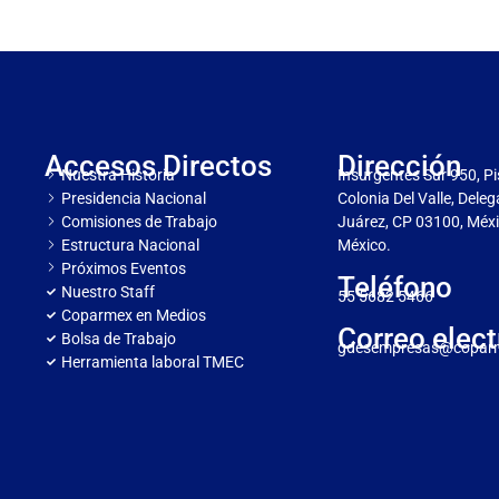
Accesos Directos
Dirección
Nuestra Historia
Insurgentes Sur 950, Pi
Presidencia Nacional
Colonia Del Valle, Dele
Comisiones de Trabajo
Juárez, CP 03100, Méxi
Estructura Nacional
México.
Próximos Eventos
Teléfono
Nuestro Staff
55 5682 5466
Coparmex en Medios
Correo elect
Bolsa de Trabajo
gdesempresas@copar
Herramienta laboral TMEC