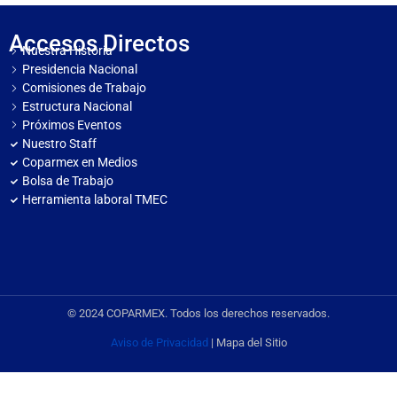
Accesos Directos
Nuestra Historia
Presidencia Nacional
Comisiones de Trabajo
Estructura Nacional
Próximos Eventos
Nuestro Staff
Coparmex en Medios
Bolsa de Trabajo
Herramienta laboral TMEC
© 2024 COPARMEX. Todos los derechos reservados.
Aviso de Privacidad
| Mapa del Sitio