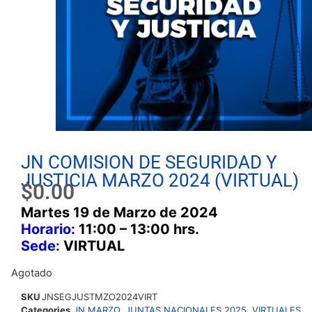
JN COMISION DE SEGURIDAD Y
JUSTICIA MARZO 2024 (VIRTUAL)
$
0.00
Martes 19 de Marzo de 2024
Horario:
11:00 – 13:00 hrs.
Sede:
VIRTUAL
Agotado
SKU
JNSEGJUSTMZO2024VIRT
Categories
JN MARZO
,
JUNTAS NACIONALES 2025
,
VIRTUALES