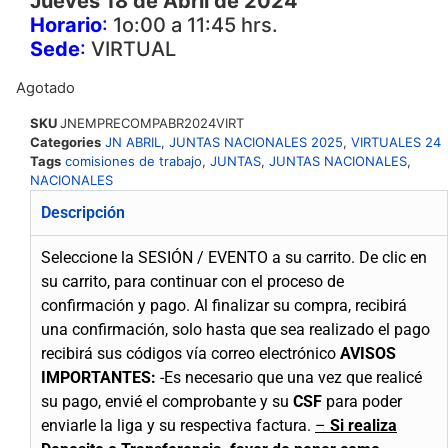
Jueves 18 de Abril de 2024
Horario
:
1o:00 a 11:45 hrs.
Sede
:
VIRTUAL
Agotado
SKU
JNEMPRECOMPABR2024VIRT
Categories
JN ABRIL
,
JUNTAS NACIONALES 2025
,
VIRTUALES 24
Tags
comisiones de trabajo
,
JUNTAS
,
JUNTAS NACIONALES
,
NACIONALES
Descripción
Seleccione la SESIÓN / EVENTO a su carrito.
De clic en
su carrito, para continuar con el proceso de
confirmación y pago.
Al finalizar su compra, recibirá
una confirmación, solo hasta que sea realizado el pago
recibirá sus códigos vía correo electrónico
AVISOS
IMPORTANTES:
-Es necesario que una vez que realicé
su pago, envié el comprobante y su
CSF
para poder
enviarle la liga y su respectiva factura.
–
Si realiza