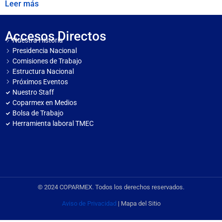
Leer más
Accesos Directos
Nuestra Historia
Presidencia Nacional
Comisiones de Trabajo
Estructura Nacional
Próximos Eventos
Nuestro Staff
Coparmex en Medios
Bolsa de Trabajo
Herramienta laboral TMEC
© 2024 COPARMEX. Todos los derechos reservados.
Aviso de Privacidad
| Mapa del Sitio