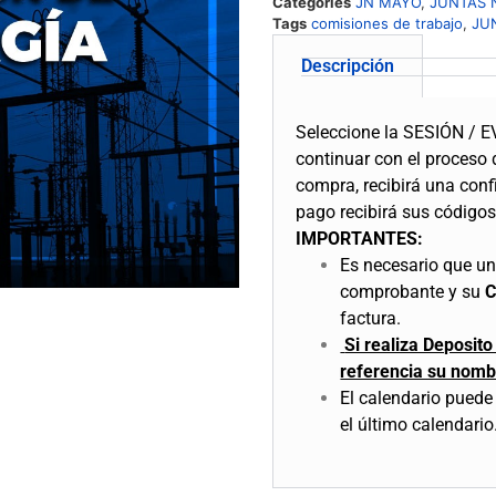
Categories
JN MAYO
,
JUNTAS 
Tags
comisiones de trabajo
,
JU
Descripción
Seleccione la SESIÓN / E
continuar con el proceso
compra, recibirá una conf
pago recibirá sus códigos 
IMPORTANTES:
Es necesario que una
comprobante y su
factura.
Si realiza Deposit
referencia su nomb
El calendario puede 
el último calendario