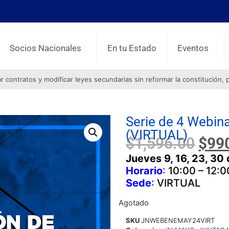
Socios Nacionales
En tu Estado
Eventos
contratos y modificar leyes secundarias sin reformar la constitución, 
Serie de 4 Webina
(VIRTUAL)
$
1,596.00
$
99
Jueves 9, 16, 23, 3
Horario
:
10:00 – 12:0
Sede
:
VIRTUAL
Agotado
SKU
JNWEBENEMAY24VIRT