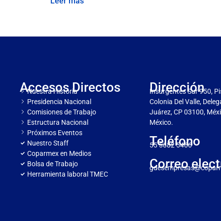
Leer más
Accesos Directos
Dirección
Nuestra Historia
Insurgentes Sur 950, Pi
Presidencia Nacional
Colonia Del Valle, Dele
Comisiones de Trabajo
Juárez, CP 03100, Méxi
Estructura Nacional
México.
Próximos Eventos
Teléfono
Nuestro Staff
55 5682 5466
Coparmex en Medios
Correo elect
Bolsa de Trabajo
gdesempresas@copar
Herramienta laboral TMEC