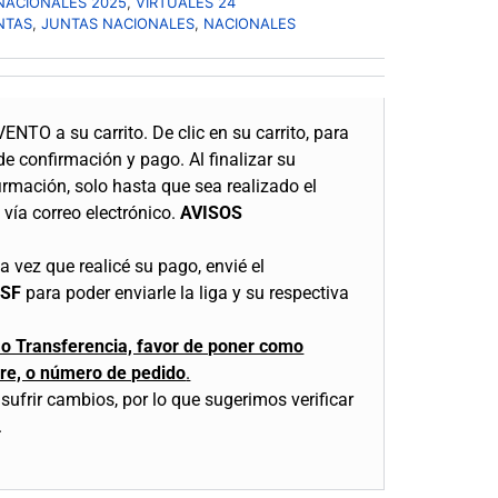
NACIONALES 2025
,
VIRTUALES 24
NTAS
,
JUNTAS NACIONALES
,
NACIONALES
VENTO a su carrito.
De clic en su carrito, para
 de confirmación y pago.
Al finalizar su
irmación, solo hasta que sea realizado el
vía correo electrónico.
AVISOS
 vez que realicé su pago, envié el
CSF
para poder enviarle la liga y su respectiva
o o Transferencia, favor de poner como
re, o número de pedido
.
sufrir cambios, por lo que sugerimos verificar
.