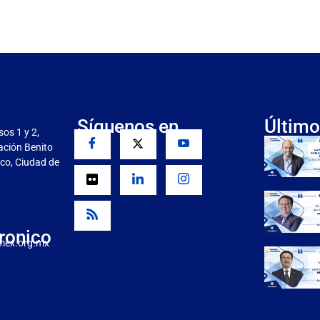
Síguenos en
Último
sos 1 y 2,
gación Benito
co, Ciudad de
ronico
mex.org.mx