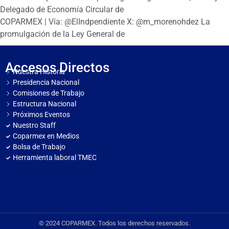
Delegado de Economía Circular de
COPARMEX | Vía: @ElIndpendiente X: @m_morenohdez La
promulgación de la Ley General de
Accesos Directos
Nuestra Historia
Presidencia Nacional
Comisiones de Trabajo
Estructura Nacional
Próximos Eventos
Nuestro Staff
Coparmex en Medios
Bolsa de Trabajo
Herramienta laboral TMEC
© 2024 COPARMEX. Todos los derechos reservados.