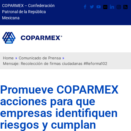
COPARMEX – Confederación
Patronal de la República
Mexicana
Home
»
Comunicado de Prensa
»
Mensaje: Recolección de firmas ciudadanas #Reforma102
Promueve COPARMEX
acciones para que
empresas identifiquen
riesgos y cumplan