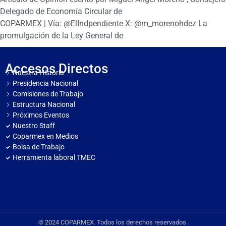
Delegado de Economía Circular de
COPARMEX | Vía: @ElIndpendiente X: @m_morenohdez La
promulgación de la Ley General de
Accesos Directos
Nuestra Historia
Presidencia Nacional
Comisiones de Trabajo
Estructura Nacional
Próximos Eventos
Nuestro Staff
Coparmex en Medios
Bolsa de Trabajo
Herramienta laboral TMEC
© 2024 COPARMEX. Todos los derechos reservados.