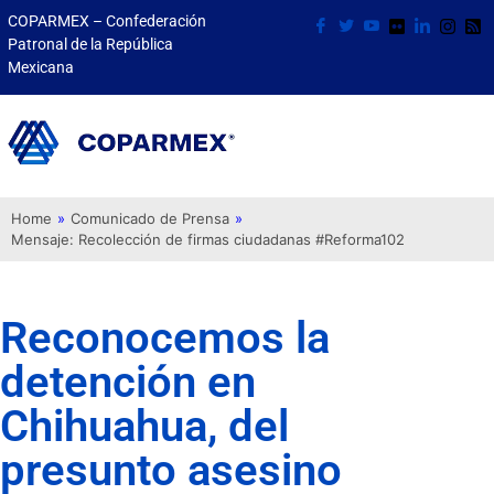
COPARMEX – Confederación
Patronal de la República
Mexicana
Home
»
Comunicado de Prensa
»
Mensaje: Recolección de firmas ciudadanas #Reforma102
Reconocemos la
detención en
Chihuahua, del
presunto asesino