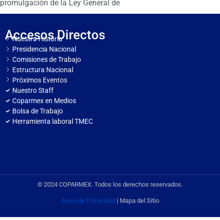
promulgación de la Ley General de
Accesos Directos
Nuestra Historia
Presidencia Nacional
Comisiones de Trabajo
Estructura Nacional
Próximos Eventos
Nuestro Staff
Coparmex en Medios
Bolsa de Trabajo
Herramienta laboral TMEC
© 2024 COPARMEX. Todos los derechos reservados.
Aviso de Privacidad
| Mapa del Sitio