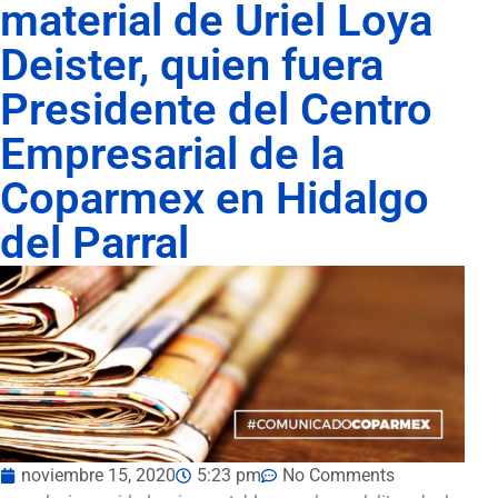
material de Uriel Loya
Deister, quien fuera
Presidente del Centro
Empresarial de la
Coparmex en Hidalgo
del Parral
noviembre 15, 2020
5:23 pm
No Comments