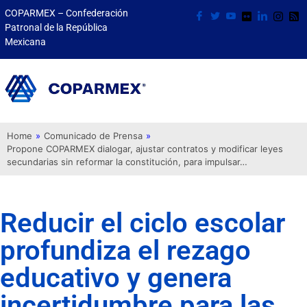
COPARMEX – Confederación
Patronal de la República
Mexicana
Home
»
Comunicado de Prensa
»
Propone COPARMEX dialogar, ajustar contratos y modificar leyes
secundarias sin reformar la constitución, para impulsar…
Reducir el ciclo escolar
profundiza el rezago
educativo y genera
incertidumbre para las