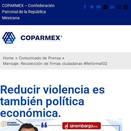
COPARMEX – Confederación
Patronal de la República
Mexicana
Home
»
Comunicado de Prensa
»
Mensaje: Recolección de firmas ciudadanas #Reforma102
Reducir violencia es
también política
económica.