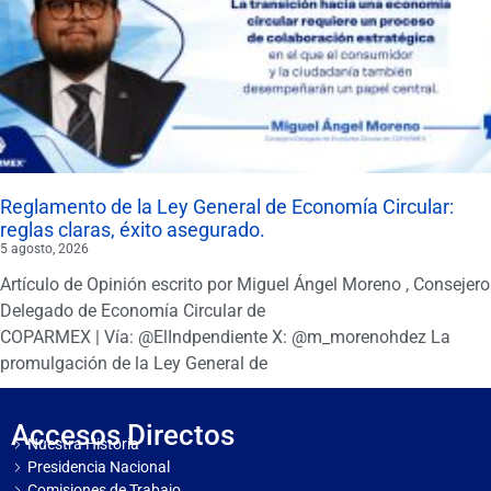
Reglamento de la Ley General de Economía Circular:
reglas claras, éxito asegurado.
5 agosto, 2026
Artículo de Opinión escrito por Miguel Ángel Moreno , Consejero
Delegado de Economía Circular de
COPARMEX | Vía: @ElIndpendiente X: @m_morenohdez La
promulgación de la Ley General de
Accesos Directos
Nuestra Historia
Presidencia Nacional
Comisiones de Trabajo