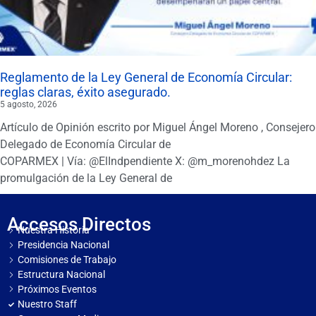
Reglamento de la Ley General de Economía Circular:
reglas claras, éxito asegurado.
5 agosto, 2026
Artículo de Opinión escrito por Miguel Ángel Moreno , Consejero
Delegado de Economía Circular de
COPARMEX | Vía: @ElIndpendiente X: @m_morenohdez La
promulgación de la Ley General de
Accesos Directos
Nuestra Historia
Presidencia Nacional
Comisiones de Trabajo
Estructura Nacional
Próximos Eventos
Nuestro Staff