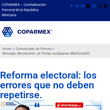
COPARMEX – Confederación
Patronal de la República
Mexicana
Home
»
Comunicado de Prensa
»
Mensaje: Recolección de firmas ciudadanas #Reforma102
Reforma electoral: los
errores que no deben
repetirse.