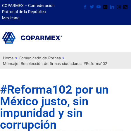
COPARMEX – Confederación
Patronal de la República
Mexicana
Home
»
Comunicado de Prensa
»
Mensaje: Recolección de firmas ciudadanas #Reforma102
#Reforma102 por un
México justo, sin
impunidad y sin
corrupción