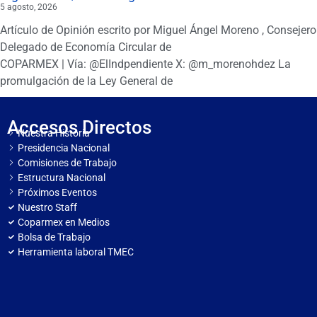
5 agosto, 2026
Artículo de Opinión escrito por Miguel Ángel Moreno , Consejero
Delegado de Economía Circular de
COPARMEX | Vía: @ElIndpendiente X: @m_morenohdez La
promulgación de la Ley General de
Accesos Directos
Nuestra Historia
Presidencia Nacional
Comisiones de Trabajo
Estructura Nacional
Próximos Eventos
Nuestro Staff
Coparmex en Medios
Bolsa de Trabajo
Herramienta laboral TMEC