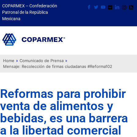
COPARMEX – Confederación
Patronal de la República
Mexicana
Home
»
Comunicado de Prensa
»
Mensaje: Recolección de firmas ciudadanas #Reforma102
Reformas para prohibir
venta de alimentos y
bebidas, es una barrera
a la libertad comercial