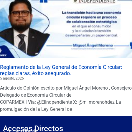
Reglamento de la Ley General de Economía Circular:
reglas claras, éxito asegurado.
5 agosto, 2026
Artículo de Opinión escrito por Miguel Ángel Moreno , Consejero
Delegado de Economía Circular de
COPARMEX | Vía: @ElIndpendiente X: @m_morenohdez La
promulgación de la Ley General de
Accesos Directos
Nuestra Historia