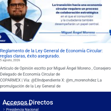
Reglamento de la Ley General de Economía Circular:
reglas claras, éxito asegurado.
5 agosto, 2026
Artículo de Opinión escrito por Miguel Ángel Moreno , Consejero
Delegado de Economía Circular de
COPARMEX | Vía: @ElIndpendiente X: @m_morenohdez La
promulgación de la Ley General de
Accesos Directos
Nuestra Historia
Presidencia Nacional