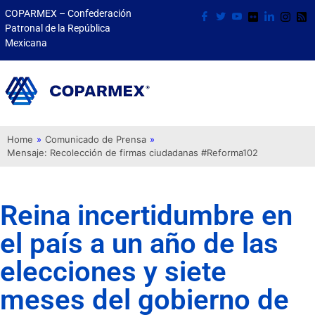
COPARMEX – Confederación
Patronal de la República
Mexicana
Home
»
Comunicado de Prensa
»
Mensaje: Recolección de firmas ciudadanas #Reforma102
Reina incertidumbre en
el país a un año de las
elecciones y siete
meses del gobierno de