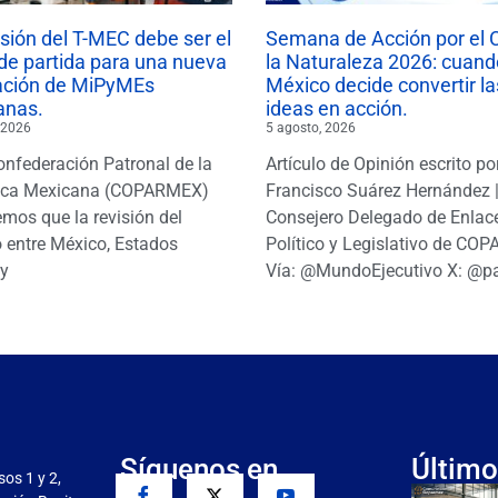
isión del T-MEC debe ser el
Semana de Acción por el 
de partida para una nueva
la Naturaleza 2026: cuand
ación de MiPyMEs
México decide convertir la
anas.
ideas en acción.
 2026
5 agosto, 2026
onfederación Patronal de la
Artículo de Opinión escrito po
ica Mexicana (COPARMEX)
Francisco Suárez Hernández 
mos que la revisión del
Consejero Delegado de Enlac
 entre México, Estados
Político y Legislativo de CO
y
Vía: @MundoEjecutivo X: @p
Síguenos en
Último
sos 1 y 2,