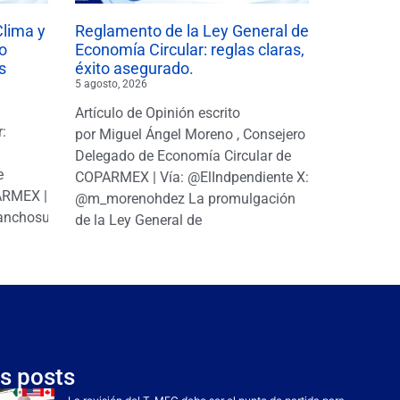
Clima y
Reglamento de la Ley General de
o
Economía Circular: reglas claras,
s
éxito asegurado.
5 agosto, 2026
Artículo de Opinión escrito
r:
por Miguel Ángel Moreno , Consejero
|
Delegado de Economía Circular de
e
COPARMEX | Vía: @ElIndpendiente X:
PARMEX |
@m_morenohdez La promulgación
anchosuarezh
de la Ley General de
s posts