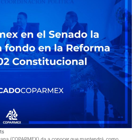
ts
xicana (COPARMEX) da a conocer que mantendrá, como