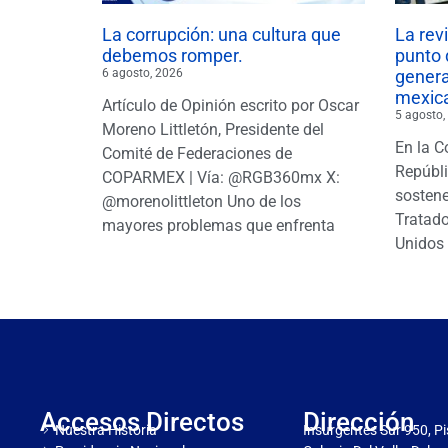
La corrupción: una cultura que
La rev
debemos romper.
punto 
6 agosto, 2026
gener
mexic
Artículo de Opinión escrito por Oscar
5 agosto,
Moreno Littletón, Presidente del
En la C
Comité de Federaciones de
Repúbl
COPARMEX | Vía: @RGB360mx X:
sostene
@morenolittleton Uno de los
Tratado
mayores problemas que enfrenta
Unidos 
Accesos Directos
Dirección
Nuestra Historia
Insurgentes Sur 950, Pi