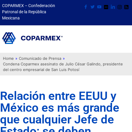
COPARMEX – Confederación
Patronal de la República
Mexicana
Home
»
Comunicado de Prensa
»
Condena Coparmex asesinato de Julio César Galindo, presidente
del centro empresarial de San Luis Potosí
Relación entre EEUU y
México es más grande
que cualquier Jefe de
Estado; se deben