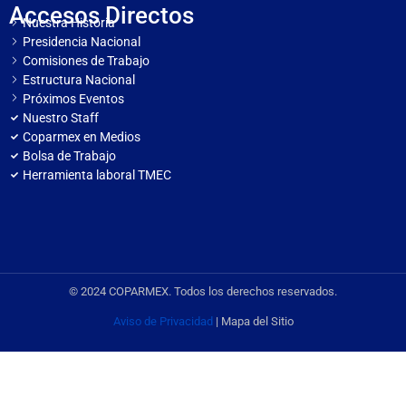
Accesos Directos
Nuestra Historia
Presidencia Nacional
Comisiones de Trabajo
Estructura Nacional
Próximos Eventos
Nuestro Staff
Coparmex en Medios
Bolsa de Trabajo
Herramienta laboral TMEC
© 2024 COPARMEX. Todos los derechos reservados.
Aviso de Privacidad
| Mapa del Sitio