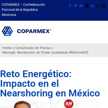
COPARMEX – Confederación
Patronal de la República
Mexicana
Home
»
Comunicado de Prensa
»
Mensaje: Recolección de firmas ciudadanas #Reforma102
Reto Energético:
Impacto en el
Nearshoring en México