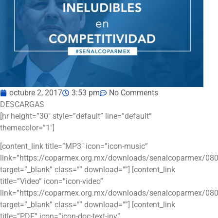
octubre 2, 2017
3:53 pm
No Comments
DESCARGAS
[hr height=”30″ style=”default” line=”default”
themecolor=”1″]
[content_link title=”MP3″ icon=”icon-music”
link=”https://coparmex.org.mx/downloads/senalcoparmex/08
target=”_blank” class=”” download=””] [content_link
title=”Video” icon=”icon-video”
link=”https://coparmex.org.mx/downloads/senalcoparmex/080
target=”_blank” class=”” download=””] [content_link
title=”PDF” icon=”icon-doc-text-inv”