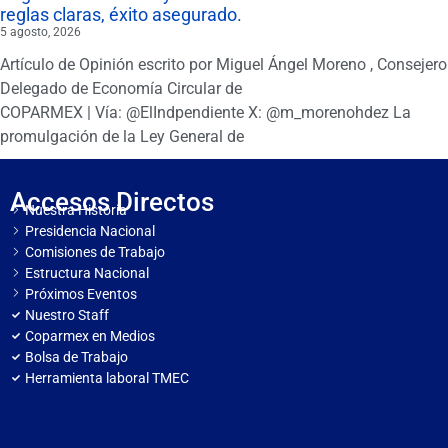
reglas claras, éxito asegurado.
5 agosto, 2026
Artículo de Opinión escrito por Miguel Ángel Moreno , Consejero
Delegado de Economía Circular de
COPARMEX | Vía: @ElIndpendiente X: @m_morenohdez La
promulgación de la Ley General de
Accesos Directos
Nuestra Historia
Presidencia Nacional
Comisiones de Trabajo
Estructura Nacional
Próximos Eventos
Nuestro Staff
Coparmex en Medios
Bolsa de Trabajo
Herramienta laboral TMEC