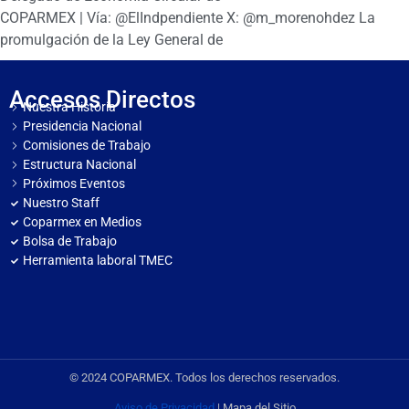
COPARMEX | Vía: @ElIndpendiente X: @m_morenohdez La
promulgación de la Ley General de
Accesos Directos
Nuestra Historia
Presidencia Nacional
Comisiones de Trabajo
Estructura Nacional
Próximos Eventos
Nuestro Staff
Coparmex en Medios
Bolsa de Trabajo
Herramienta laboral TMEC
© 2024 COPARMEX. Todos los derechos reservados.
Aviso de Privacidad
| Mapa del Sitio