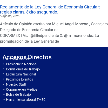
Reglamento de la Ley General de Economía Circular:
reglas claras, éxito asegurado.
5 agosto, 2026
Artículo de Opinión escrito por Miguel Ángel Moreno , Consejero
Delegado de Economía Circular de
COPARMEX | Vía: @ElIndpendiente X: @m_morenohdez La
promulgación de la Ley General de
Accesos Directos
Nuestra Historia
Presidencia Nacional
Comisiones de Trabajo
Estructura Nacional
Próximos Eventos
Nuestro Staff
Coparmex en Medios
Bolsa de Trabajo
Herramienta laboral TMEC