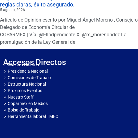
reglas claras, éxito asegurado.
5 agosto, 2026
Artículo de Opinión escrito por Miguel Ángel Moreno , Consejero
Delegado de Economía Circular de
COPARMEX | Vía: @ElIndpendiente X: @m_morenohdez La
promulgación de la Ley General de
Accesos Directos
Nuestra Historia
Presidencia Nacional
Comisiones de Trabajo
Estructura Nacional
Próximos Eventos
Nuestro Staff
Coparmex en Medios
Bolsa de Trabajo
Herramienta laboral TMEC