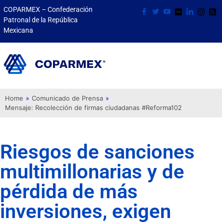
COPARMEX – Confederación
Patronal de la República
Mexicana
Home
»
Comunicado de Prensa
»
Mensaje: Recolección de firmas ciudadanas #Reforma102
Riesgos de sanciones
multimillonarias y de
pérdida de más
inversiones, exigen