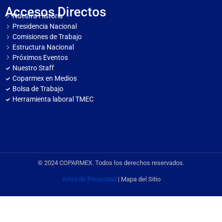
Accesos Directos
Nuestra Historia
Presidencia Nacional
Comisiones de Trabajo
Estructura Nacional
Próximos Eventos
Nuestro Staff
Coparmex en Medios
Bolsa de Trabajo
Herramienta laboral TMEC
© 2024 COPARMEX. Todos los derechos reservados.
Aviso de Privacidad
| Mapa del Sitio