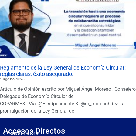
Reglamento de la Ley General de Economía Circular:
reglas claras, éxito asegurado.
5 agosto, 2026
Artículo de Opinión escrito por Miguel Ángel Moreno , Consejero
Delegado de Economía Circular de
COPARMEX | Vía: @ElIndpendiente X: @m_morenohdez La
promulgación de la Ley General de
Accesos Directos
Nuestra Historia