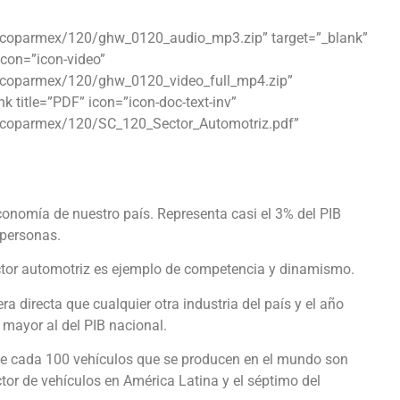
lcoparmex/120/ghw_0120_audio_mp3.zip” target=”_blank”
 icon=”icon-video”
lcoparmex/120/ghw_0120_video_full_mp4.zip”
nk title=”PDF” icon=”icon-doc-text-inv”
lcoparmex/120/SC_120_Sector_Automotriz.pdf”
economía de nuestro país. Representa casi el 3% del PIB
 personas.
ctor automotriz es ejemplo de competencia y dinamismo.
ra directa que cualquier otra industria del país y el año
mayor al del PIB nacional.
4 de cada 100 vehículos que se producen en el mundo son
r de vehículos en América Latina y el séptimo del