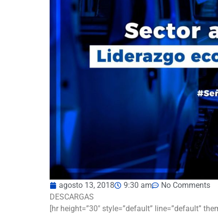
agosto 13, 2018
9:30 am
No Comments
DESCARGAS
[hr height=”30″ style=”default” line=”default” the