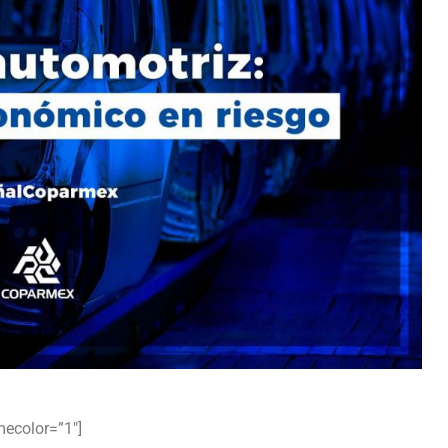
mecolor=”1″]