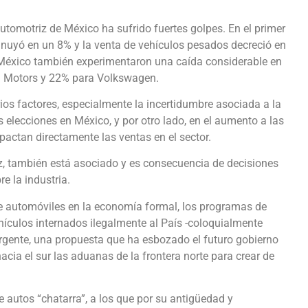
automotriz de México ha sufrido fuertes golpes. En el primer
inuyó en un 8% y la venta de vehículos pesados decreció en
México también experimentaron una caída considerable en
l Motors y 22% para Volkswagen.
os factores, especialmente la incertidumbre asociada a la
 elecciones en México, y por otro lado, en el aumento a las
mpactan directamente las ventas en el sector.
iz, también está asociado y es consecuencia de decisiones
e la industria.
e automóviles en la economía formal, los programas de
vehículos internados ilegalmente al País -coloquialmente
gente, una propuesta que ha esbozado el futuro gobierno
hacia el sur las aduanas de la frontera norte para crear de
e autos “chatarra”, a los que por su antigüedad y