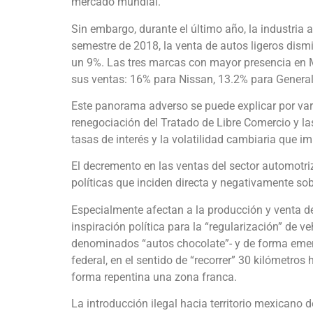
mercado mundial.
Sin embargo, durante el último año, la industria 
semestre de 2018, la venta de autos ligeros dism
un 9%. Las tres marcas con mayor presencia en 
sus ventas: 16% para Nissan, 13.2% para Genera
Este panorama adverso se puede explicar por vari
renegociación del Tratado de Libre Comercio y las
tasas de interés y la volatilidad cambiaria que i
El decremento en las ventas del sector automotr
políticas que inciden directa y negativamente sobr
Especialmente afectan a la producción y venta d
inspiración política para la “regularización” de 
denominados “autos chocolate”- y de forma emer
federal, en el sentido de “recorrer” 30 kilómetros 
forma repentina una zona franca.
La introducción ilegal hacia territorio mexicano d