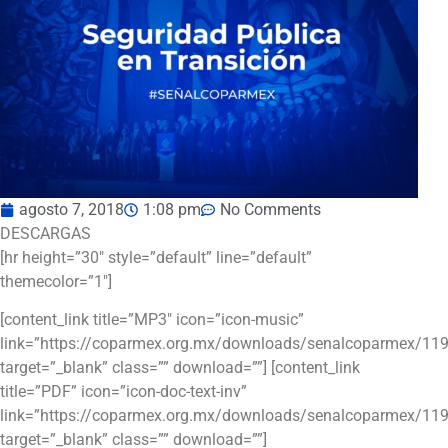
agosto 7, 2018
1:08 pm
No Comments
DESCARGAS
[hr height=”30″ style=”default” line=”default”
themecolor=”1″]
[content_link title=”MP3″ icon=”icon-music”
link=”https://coparmex.org.mx/downloads/senalcoparmex/11
target=”_blank” class=”” download=””] [content_link
title=”PDF” icon=”icon-doc-text-inv”
link=”https://coparmex.org.mx/downloads/senalcoparmex/119
target=”_blank” class=”” download=””]