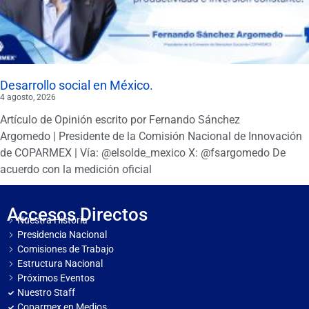
Desarrollo social en México.
4 agosto, 2026
Artículo de Opinión escrito por Fernando Sánchez
Argomedo | Presidente de la Comisión Nacional de Innovación
de COPARMEX | Vía: @elsolde_mexico X: @fsargomedo De
acuerdo con la medición oficial
Accesos Directos
Nuestra Historia
Presidencia Nacional
Comisiones de Trabajo
Estructura Nacional
Próximos Eventos
Nuestro Staff
Coparmex en Medios