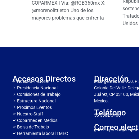
Repúbl
COPARMEX | Vía: @RGB360mx X:
sostene
@morenolittleton Uno de los
Tratado
mayores problemas que enfrenta
Unidos 
Accesos Directos
Dirección
Nuestra Historia
Insurgentes Sur 950, Pi
Presidencia Nacional
Colonia Del Valle, Dele
Comisiones de Trabajo
Juárez, CP 03100, Méxi
Estructura Nacional
México.
Próximos Eventos
Teléfono
Nuestro Staff
55 5682 5466
Coparmex en Medios
Correo elect
Bolsa de Trabajo
gdesempresas@copar
Herramienta laboral TMEC