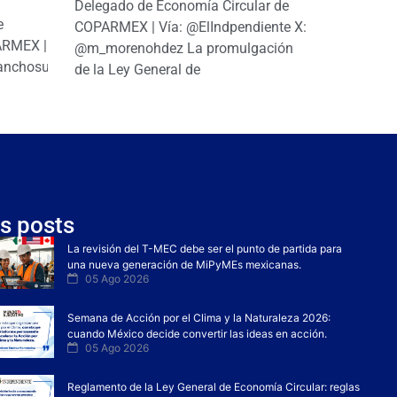
|
Delegado de Economía Circular de
e
COPARMEX | Vía: @ElIndpendiente X:
PARMEX |
@m_morenohdez La promulgación
anchosuarezh
de la Ley General de
s posts
La revisión del T-MEC debe ser el punto de partida para
una nueva generación de MiPyMEs mexicanas.
05 Ago 2026
Semana de Acción por el Clima y la Naturaleza 2026:
cuando México decide convertir las ideas en acción.
05 Ago 2026
Reglamento de la Ley General de Economía Circular: reglas