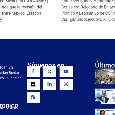
ica Mexicana (COPARMEX)
Francisco Suárez Hernández 
mos que la revisión del
Consejero Delegado de Enlac
 entre México, Estados
Político y Legislativo de CO
y
Vía: @MundoEjecutivo X: @p
Síguenos en
Último
sos 1 y 2,
gación Benito
co, Ciudad de
ronico
mex.org.mx