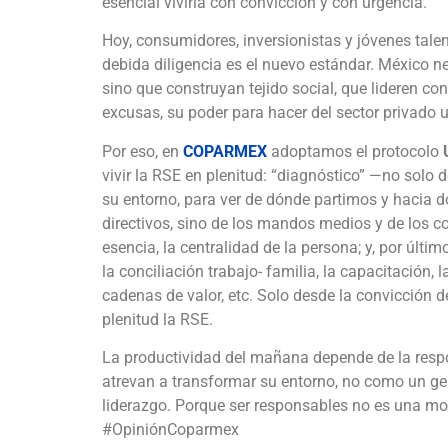
esencial vivirla con convicción y con urgencia.
Hoy, consumidores, inversionistas y jóvenes tal
debida diligencia es el nuevo estándar. México ne
sino que construyan tejido social, que lideren co
excusas, su poder para hacer del sector privado 
Por eso, en
COPARMEX
adoptamos el protocolo
vivir la RSE en plenitud: “diagnóstico” —no solo
su entorno, para ver de dónde partimos y hacia 
directivos, sino de los mandos medios y de los
esencia, la centralidad de la persona; y, por últ
la conciliación trabajo- familia, la capacitación
cadenas de valor, etc. Solo desde la convicción d
plenitud la RSE.
La productividad del mañana depende de la resp
atrevan a transformar su entorno, no como un ge
liderazgo. Porque ser responsables no es una mod
#OpiniónCoparmex