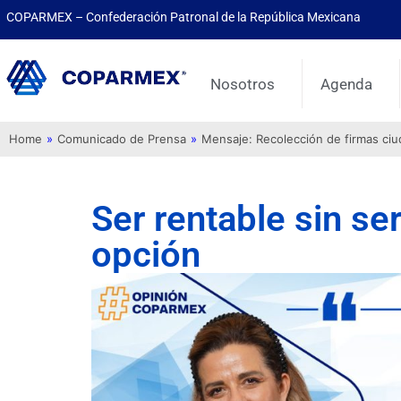
COPARMEX – Confederación Patronal de la República Mexicana
Nosotros
Agenda
Home
»
Comunicado de Prensa
»
Mensaje: Recolección de firmas ci
Ser rentable sin se
opción