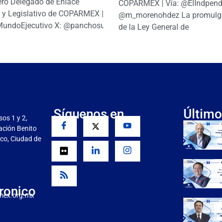
ro Delegado de Enlace
COPARMEX | Vía: @ElIndpendi
o y Legislativo de COPARMEX |
@m_morenohdez La promulg
MundoEjecutivo X: @panchosuarezh
de la Ley General de
Síguenos en
Último
sos 1 y 2,
gación Benito
co, Ciudad de
ronico
mex.org.mx