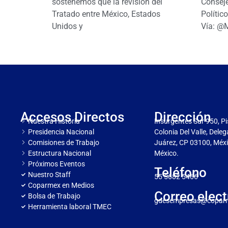
sostenemos que la revisión del
Conseje
Tratado entre México, Estados
Polític
Unidos y
Vía: @
Accesos Directos
Dirección
Nuestra Historia
Insurgentes Sur 950, Pi
Presidencia Nacional
Colonia Del Valle, Dele
Comisiones de Trabajo
Juárez, CP 03100, Méxi
Estructura Nacional
México.
Próximos Eventos
Teléfono
Nuestro Staff
55 5682 5466
Coparmex en Medios
Correo elect
Bolsa de Trabajo
gdesempresas@copar
Herramienta laboral TMEC