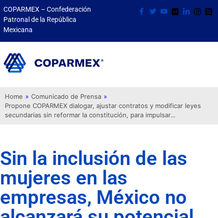
COPARMEX – Confederación
Patronal de la República
Mexicana
Home
»
Comunicado de Prensa
»
Propone COPARMEX dialogar, ajustar contratos y modificar leyes
secundarias sin reformar la constitución, para impulsar…
Sin la inclusión de las
mujeres en las
empresas, México no
alcanzará su potencial