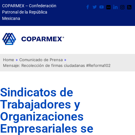
COPARMEX – Confederación
Patronal de la República
Mexicana
Home
»
Comunicado de Prensa
»
Mensaje: Recolección de firmas ciudadanas #Reforma102
Sindicatos de
Trabajadores y
Organizaciones
Empresariales se