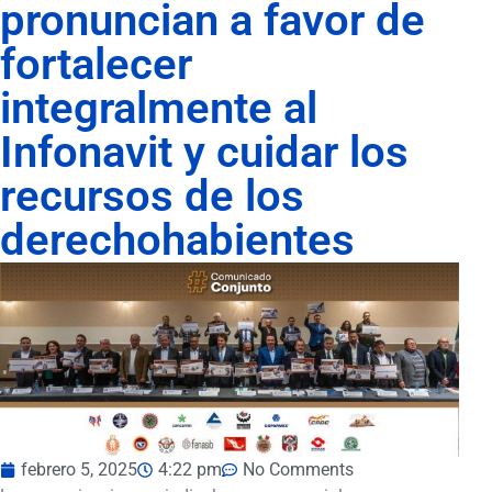
pronuncian a favor de
fortalecer
integralmente al
Infonavit y cuidar los
recursos de los
derechohabientes
febrero 5, 2025
4:22 pm
No Comments