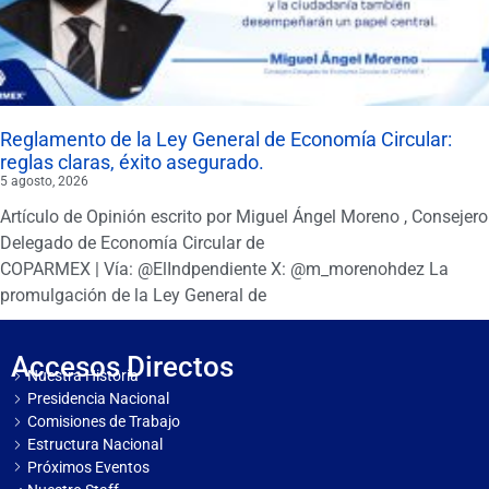
Reglamento de la Ley General de Economía Circular:
reglas claras, éxito asegurado.
5 agosto, 2026
Artículo de Opinión escrito por Miguel Ángel Moreno , Consejero
Delegado de Economía Circular de
COPARMEX | Vía: @ElIndpendiente X: @m_morenohdez La
promulgación de la Ley General de
Accesos Directos
Nuestra Historia
Presidencia Nacional
Comisiones de Trabajo
Estructura Nacional
Próximos Eventos