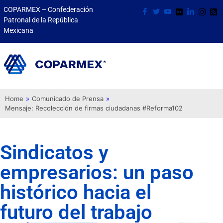
COPARMEX – Confederación
Patronal de la República
Mexicana
Home
»
Comunicado de Prensa
»
Mensaje: Recolección de firmas ciudadanas #Reforma102
Sindicatos y
empresarios: un paso
histórico hacia el
futuro del trabajo