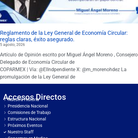
Reglamento de la Ley General de Economía Circular:
reglas claras, éxito asegurado.
5 agosto, 2026
Artículo de Opinión escrito por Miguel Ángel Moreno , Consejero
Delegado de Economía Circular de
COPARMEX | Vía: @ElIndpendiente X: @m_morenohdez La
promulgación de la Ley General de
Accesos Directos
Nuestra Historia
Presidencia Nacional
Comisiones de Trabajo
Estructura Nacional
Próximos Eventos
Nuestro Staff