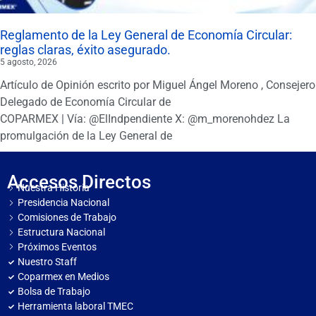
Reglamento de la Ley General de Economía Circular:
reglas claras, éxito asegurado.
5 agosto, 2026
Artículo de Opinión escrito por Miguel Ángel Moreno , Consejero
Delegado de Economía Circular de
COPARMEX | Vía: @ElIndpendiente X: @m_morenohdez La
promulgación de la Ley General de
Accesos Directos
Nuestra Historia
Presidencia Nacional
Comisiones de Trabajo
Estructura Nacional
Próximos Eventos
Nuestro Staff
Coparmex en Medios
Bolsa de Trabajo
Herramienta laboral TMEC