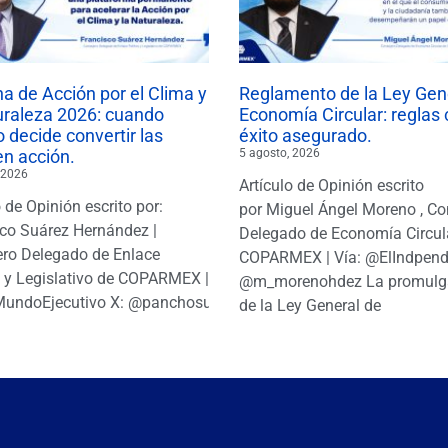
 de Acción por el Clima y
Reglamento de la Ley Gen
uraleza 2026: cuando
Economía Circular: reglas 
 decide convertir las
éxito asegurado.
en acción.
5 agosto, 2026
 2026
Artículo de Opinión escrito
o de Opinión escrito por:
por Miguel Ángel Moreno , Co
co Suárez Hernández |
Delegado de Economía Circul
ro Delegado de Enlace
COPARMEX | Vía: @ElIndpendi
o y Legislativo de COPARMEX |
@m_morenohdez La promulg
MundoEjecutivo X: @panchosuarezh
de la Ley General de