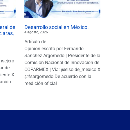
eral de
Desarrollo social en México.
claras,
4 agosto, 2026
Artículo de
Opinión escrito por Fernando
Sánchez Argomedo | Presidente de la
nsejero
Comisión Nacional de Innovación de
ar de
COPARMEX | Vía: @elsolde_mexico X:
ente X:
@fsargomedo De acuerdo con la
ación
medición oficial