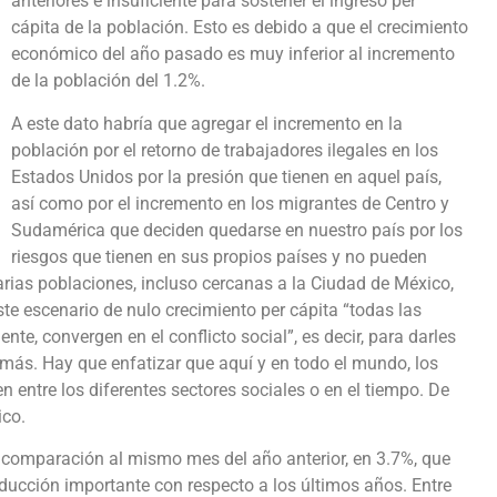
anteriores e insuficiente para sostener el ingreso per
cápita de la población. Esto es debido a que el crecimiento
económico del año pasado es muy inferior al incremento
de la población del 1.2%.
A este dato habría que agregar el incremento en la
población por el retorno de trabajadores ilegales en los
Estados Unidos por la presión que tienen en aquel país,
así como por el incremento en los migrantes de Centro y
Sudamérica que deciden quedarse en nuestro país por los
riesgos que tienen en sus propios países y no pueden
arias poblaciones, incluso cercanas a la Ciudad de México,
ste escenario de nulo crecimiento per cápita “todas las
te, convergen en el conflicto social”, es decir, para darles
n más. Hay que enfatizar que aquí y en todo el mundo, los
en entre los diferentes sectores sociales o en el tiempo. De
ico.
en comparación al mismo mes del año anterior, en 3.7%, que
educción importante con respecto a los últimos años. Entre