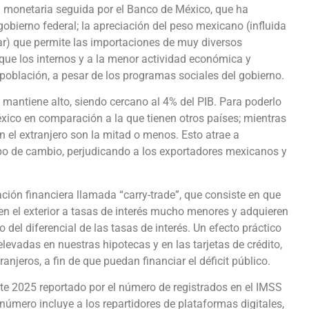
ca monetaria seguida por el Banco de México, que ha
l gobierno federal; la apreciación del peso mexicano (influida
ar) que permite las importaciones de muy diversos
 que los internos y a la menor actividad económica y
población, a pesar de los programas sociales del gobierno.
e mantiene alto, siendo cercano al 4% del PIB. Para poderlo
éxico en comparación a la que tienen otros países; mientras
en el extranjero son la mitad o menos. Esto atrae a
l tipo de cambio, perjudicando a los exportadores mexicanos y
ación financiera llamada “carry-trade”, que consiste en que
en el exterior a tasas de interés mucho menores y adquieren
del diferencial de las tasas de interés. Un efecto práctico
evadas en nuestras hipotecas y en las tarjetas de crédito,
anjeros, a fin de que puedan financiar el déficit público.
nte 2025 reportado por el número de registrados en el IMSS
número incluye a los repartidores de plataformas digitales,